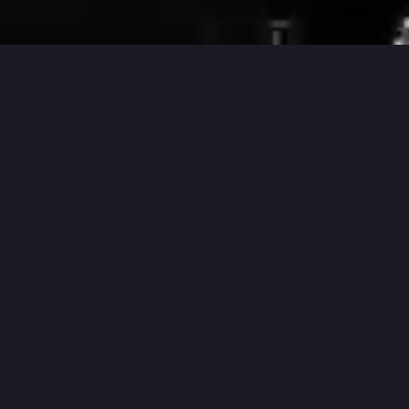
СЮЖЕТ
В жизни каждого человека есть
мгновения, которые хочется
вспоминать… фильмы, которые
хочется пересматривать… музыка,
которую хочется слушать
бесконечно … «Семь новелл»
соткан из этой матрицы Семь –
мистическое число: за семь дней
Бог сотворил землю, а человек
познал любовь. «Семь новелл» на
языке любви и музыки.
Продюсерская компания Makers
Lab дарит вам праздник. Будет
откровенно, смело, искренне и
чувственно. Герои и их судьбы,
объединённые одной красной